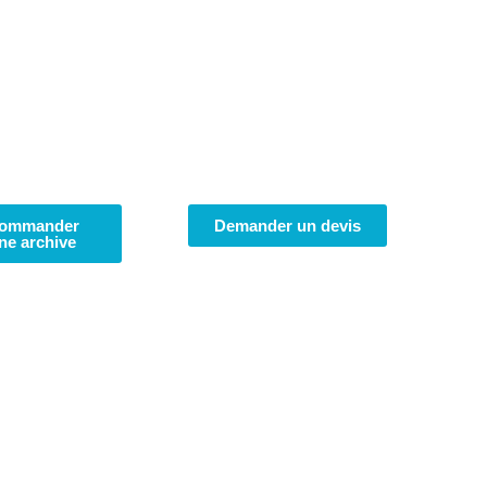
ommander
Demander un devis
ne archive
Atlas
Géomèt
sur l’île 