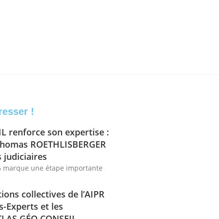
resser !
 renforce son expertise :
 Thomas ROETHLISBERGER
 judiciaires
6 marque une étape importante
ons collectives de l’AIPR
-Experts et les
ATLAS GÉO CONSEIL.