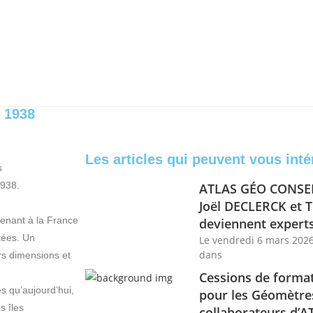
 1938
Les articles qui peuvent vous inté
s
1938.
ATLAS GÉO CONSEIL
Joël DECLERCK et
enant à la France
deviennent experts
tées. Un
Le vendredi 6 mars 202
dans
urs dimensions et
Cessions de formati
s qu’aujourd’hui,
pour les Géomètres
s îles
collaborateurs d’