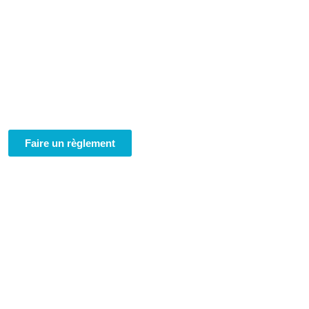
Faire un règlement
 Géo Conseil
res-Experts
de La Réunion