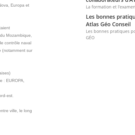
Nova, Europa et
La formation et l’examen
Les bonnes pratiqu
Atlas Géo Conseil
aient
Les bonnes pratiques po
al du Mozambique,
GÉO
le contrôle naval
ate (notamment sur
aises)
que : EUROPA,
rd-est.
re ville, le long