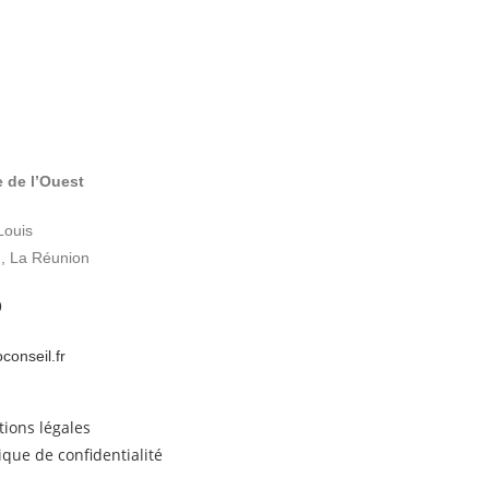
 de l’Ouest
Louis
, La Réunion
9
conseil.fr
ions légales
tique de confidentialité