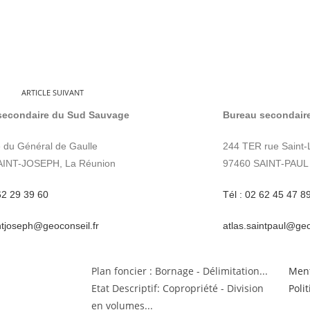
ARTICLE SUIVANT
secondaire du Sud Sauvage
Bureau secondaire
 du Général de Gaulle
244 TER rue Saint-
AINT-JOSEPH, La Réunion
97460 SAINT-PAUL 
62 29 39 60
Tél : 02 62 45 47 8
intjoseph@geoconseil.fr
atlas.saintpaul@geo
Plan foncier : Bornage - Délimitation...
Ment
Etat Descriptif: Copropriété - Division
Poli
en volumes...