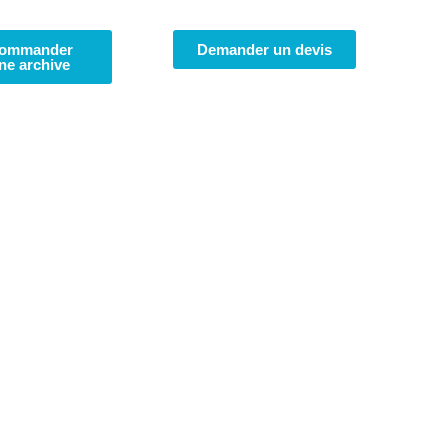
ommander
Demander un devis
ne archive
Atlas
Géomèt
sur l’île 