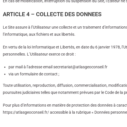
En cas de modification, interruption ou suspension du Site, l’Editeur ne
ARTICLE 4 – COLLECTE DES DONNEES
Le Site assure à l’Utilisateur une collecte et un traitement d’informatio
l’informatique, aux fichiers et aux libertés.
En vertu de la loi Informatique et Libertés, en date du 6 janvier 1978, l’
personnelles. L’Utilisateur exerce ce droit :
par mail à l’adresse email secretariat@atlasgeoconseil.fr
via un formulaire de contact ;
Toute utilisation, reproduction, diffusion, commercialisation, modificati
poursuites judiciaires telles que notamment prévues par le Code de la prop
Pour plus d’informations en matière de protection des données à caractè
https://atlasgeoconseil.fr/ accessible à la rubrique « Données personnel