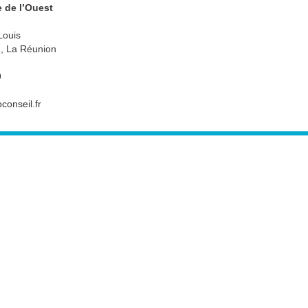
 de l’Ouest
Louis
, La Réunion
9
conseil.fr
Mentions légales
Politique de confidentialité