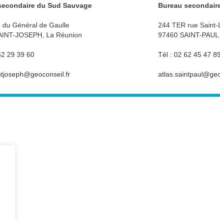
secondaire du Sud Sauvage
Bureau secondaire
 du Général de Gaulle
244 TER rue Saint-
AINT-JOSEPH, La Réunion
97460 SAINT-PAUL 
62 29 39 60
Tél : 02 62 45 47 8
intjoseph@geoconseil.fr
atlas.saintpaul@geo
Plan foncier : Bornage - Délimitation...
Etat Descriptif: Copropriété - Division en volumes...
Droit foncier - Droit de l'urbanisme - Domaine Public
Servitude - Procédure Cadastrale
e
Plan topographique - Relevé Architectural - Maquette 3D
Photogrammétrie - Implantation - Auscultation