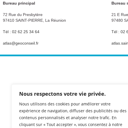
Bureau principal
Bureau 
72 Rue du Presbytère
21 E Rue
97410 SAINT-PIERRE, La Réunion
97480 S
Tél : 02 62 25 34 64
Tél : 02 
atlas@geoconseil.fr
atlas.sa
La société
Notre expertise
Actualités
Demandez un devis
Commander une archiv
Nous respectons votre vie privée.
Faire un réglement
Nous utilisons des cookies pour améliorer votre
Contactez-nous
expérience de navigation, diffuser des publicités ou des
contenus personnalisés et analyser notre trafic. En
cliquant sur « Tout accepter », vous consentez à notre