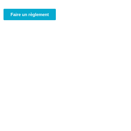
Faire un règlement
 Géo Conseil
res-Experts
de La Réunion