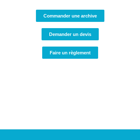
Commander une archive
Demander un devis
Faire un règlement
Atlas Géo Conseil
Géomètres-Experts
sur l’île de La Réunion