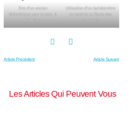
Site d’un ancien
Utilisation d’un tachéomètre
téléphérique pour le bois, à
au bord de la Route des
Hell Bourg
Tamarins
Article Précédent
Article Suivant
Les Articles Qui Peuvent Vous
Intéresser !
ATLAS GÉO CONSEIL renforce son
expertise : Joël DECLERCK et
Thomas ROETHLISBERGER