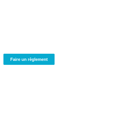
Faire un règlement
 Géo Conseil
res-Experts
de La Réunion