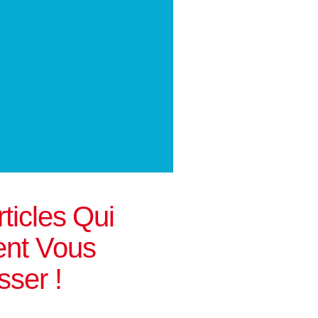
ticles Qui
nt Vous
sser !