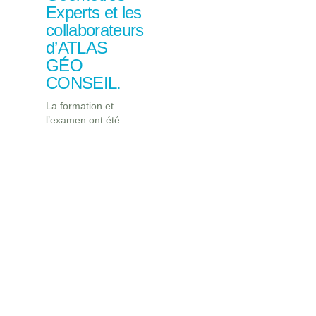
Experts et les
collaborateurs
d’ATLAS
GÉO
CONSEIL.
La formation et
l’examen ont été
organisés par la CCI
Les bonnes
pratiques pour
les emails
chez Atlas
Géo Conseil
Les bonnes pratiques
pour rédiger des
emails chez ATLAS
GÉO