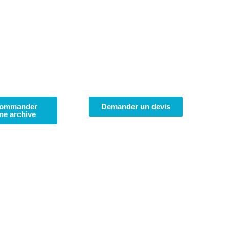
ommander
Demander un devis
ne archive
Atlas
Géomèt
sur l’île 