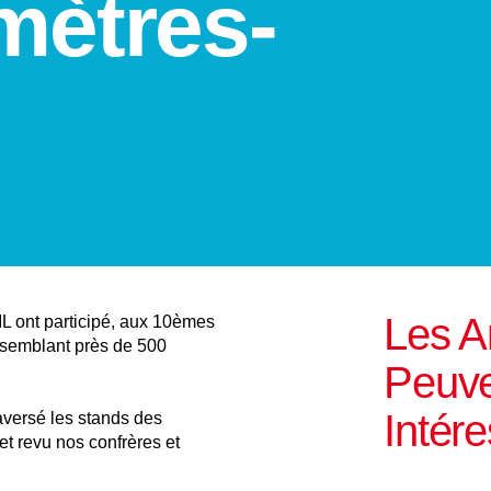
mètres-
Les Ar
 ont participé, aux 10èmes
ssemblant près de 500
Peuve
Intére
aversé les stands des
 et revu nos confrères et