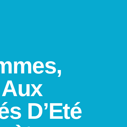
mmes,
 Aux
és D’Eté