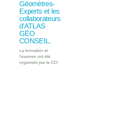
Géomètres-
Experts et les
collaborateurs
d’ATLAS
GÉO
CONSEIL.
La formation et
l’examen ont été
organisés par la CCI
Les bonnes
pratiques pour
les emails
chez Atlas
Géo Conseil
Les bonnes pratiques
pour rédiger des
emails chez ATLAS