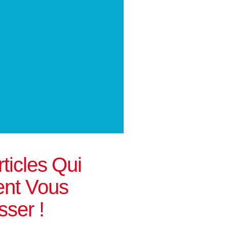
ticles Qui
nt Vous
sser !