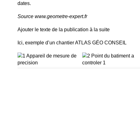
dates.
Source www.geometre-expert.fr
Ajouter le texte de la publication à la suite
Ici, exemple d’un chantier ATLAS GÉO CONSEIL
1 – Appareil de mesure de
2 – Point du bâtiment à
précision
controler 1
Point de base stable
4 – Point du bâtiment à
controler