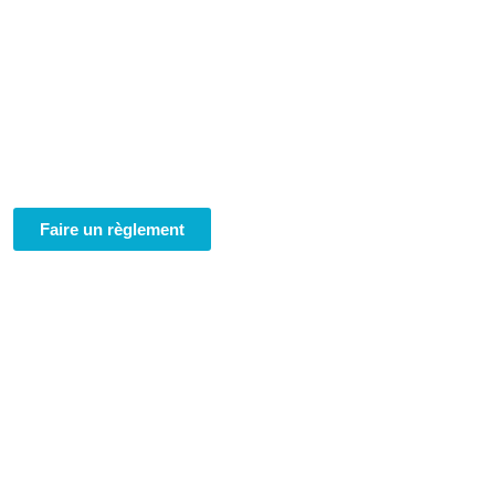
Faire un règlement
 Géo Conseil
res-Experts
de La Réunion