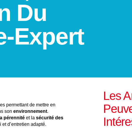
on Du
-Expert
Les Ar
res permettant de mettre en
Peuve
ns son
environnement
.
la pérennité
et la
sécurité des
Intére
 et d’entretien adapté.