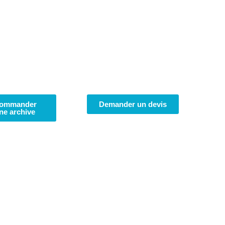
ommander
Demander un devis
ne archive
Atlas
Géomèt
sur l’île 