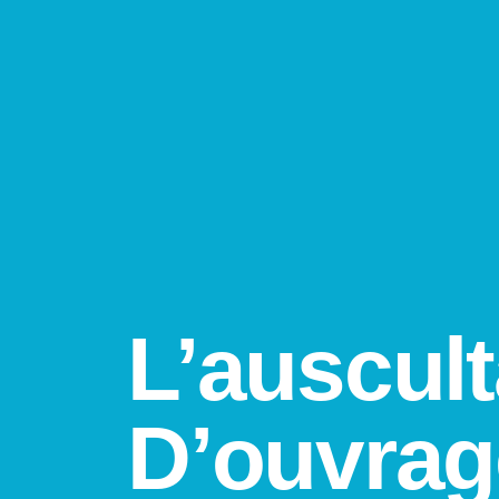
L’auscult
D’ouvrag