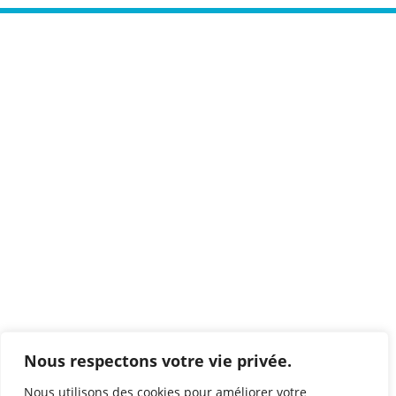
©2023 ATLAS GEO CONSEIL, tous droits réservés
La société
Notre expertise
Actualités
Demandez un devis
Commander une archive
Faire un réglement
Contactez-nous
Plan foncier : Bornage - Délimitation...
Etat Descriptif: Copropriété - Division en volumes...
Nous respectons votre vie privée.
Droit foncier - Droit de l'urbanisme - Domaine Public
Nous utilisons des cookies pour améliorer votre
Servitude - Procédure Cadastrale