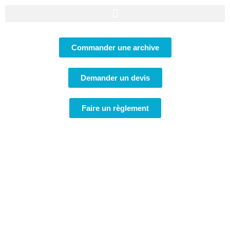
Commander une archive
Demander un devis
Faire un règlement
Atlas Géo Conseil
Géomètres-Experts
sur l’île de La Réunion